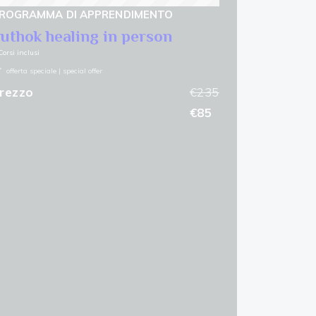
ROGRAMMA DI APPRENDIMENTO
uthok healing in person
Corsi inclusi
offerta speciale | special offer
rezzo
€235
€85