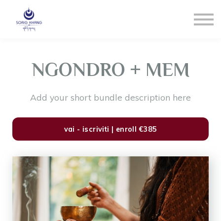
Blog
Contact us
LOGIN
Registrati
NGONDRO + MEM
Reset Pw
Add your short bundle description here
vai - iscriviti | enroll
€385