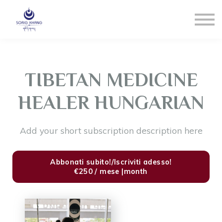
Blog
Contact us
LOGIN
Registrati
TIBETAN MEDICINE
Reset Pw
HEALER HUNGARIAN
Add your short subscription description here
Abbonati subito!/Iscriviti adesso!
€250 / mese |month