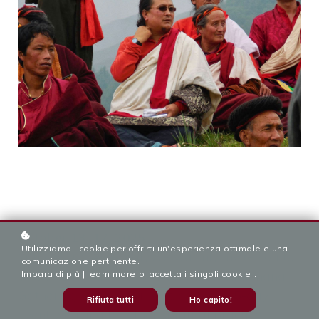
October 13–17, 2025
Utilizziamo i cookie per offrirti un'esperienza ottimale e una
Yuthok Ling Arce, ItalyWe warmly invite you to
comunicazione pertinente.
Yuthok Ling Arce for our very first Ngakmang
Impara di più | learn more
o
accetta i singoli cookie
.
Gathering & Olive Harvest, a unique 5-day
Rifiuta tutti
Ho capito!
event weaving together spiritual practice,