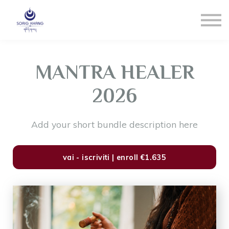
Blog
Contact us
LOGIN
Registrati
MANTRA HEALER
Reset Pw
2026
Add your short bundle description here
vai - iscriviti | enroll
€1.635