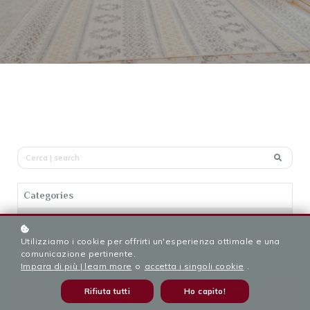
Categories
INTERNATIONAL (5)
Utilizziamo i cookie per offrirti un'esperienza ottimale e una
courses (1)
comunicazione pertinente.
Impara di più | learn more
o
accetta i singoli cookie
.
Rifiuta tutti
Ho capito!